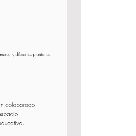
ero;  y diferentes plantones.
an colaborado 
espacio 
educativa.