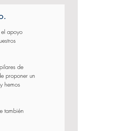
o.
 el apoyo 
estros 
 pilares de 
de proponer un 
 y hemos 
ue también 