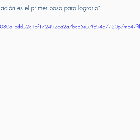
uación es el primer paso para lograrlo”
eo/aa080a_cdd52c1bf172492da2a7bcb5e57fb94a/720p/mp4/fi