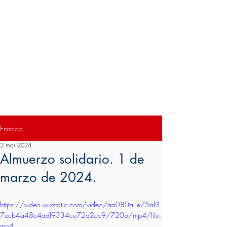
Colegio San Antonio de Padua II
Entrada
2 mar 2024
Almuerzo solidario. 1 de
marzo de 2024.
https://video.wixstatic.com/video/aa080a_e75af3
7ecb4a48c4adf9334ce72a2cc9/720p/mp4/file.
mp4