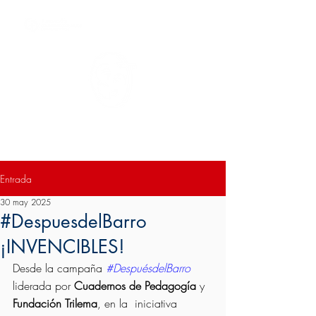
Colegio San Antonio de Padua II
Entrada
30 may 2025
#DespuesdelBarro
¡INVENCIBLES!
Desde la campaña 
#DespuésdelBarro
liderada por 
Cuadernos de Pedagogía 
y 
Fundación Trilema
, en la  iniciativa  