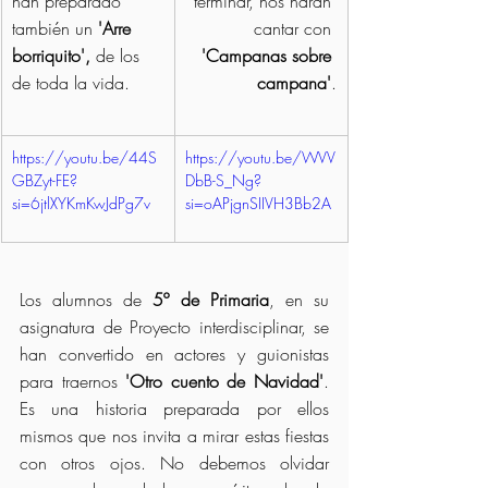
han preparado 
terminar, nos harán 
también un 
'Arre 
cantar con 
borriquito',
 de los 
'Campanas sobre 
de toda la vida.
campana'
.
https://youtu.be/44S
https://youtu.be/WVV
GBZyt-FE?
DbB-S_Ng?
si=6jtlXYKmKwJdPg7v
si=oAPjgnSIIVH3Bb2A
Los alumnos de 
5º de Primaria
, en su 
asignatura de Proyecto interdisciplinar, se 
han convertido en actores y guionistas 
para traernos 
'Otro cuento de Navidad'
. 
Es una historia preparada por ellos 
mismos que nos invita a mirar estas fiestas 
con otros ojos. No debemos olvidar 