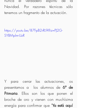
nunca el verdadero espíritu de la 
Navidad. Por razones técnicas sólo 
tenemos un fragmento de la actuación.
https://youtu.be/87FpB2rRL9I?si=PJ2G-
SYBMplm-UzR
Y para cerrar las actuaciones, os 
presentamos a  los alumnos de 
6º de 
Primaria
. Ellos son los que ponen el 
broche de oro y vienen con muchísima 
energía para confirmar que 
'Ya está aquí 