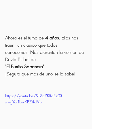
Ahora es el turno de
 4 años
. Ellos nos 
traen  un clásico que todos 
conocemos. Nos presentan la versión de 
David Bisbal de 
'El Burrito Sabanero'
. 
¡Seguro que más de uno se la sabe!
https://youtu.be/9l2o7KRaEz0?
si=gYoITbwKBZ4clVJx