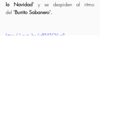
la Navidad'
 y se despiden al ritmo 
del 
'Burrito Sabanero'.
https://youtu.be/rdFJVI5QVug?
si=c6qJmPtHsaDIbsRU
Gracias a los profesores, 
por su paciencia y 
dedicación, y gracias a 
vosotr@s, las familias, por 