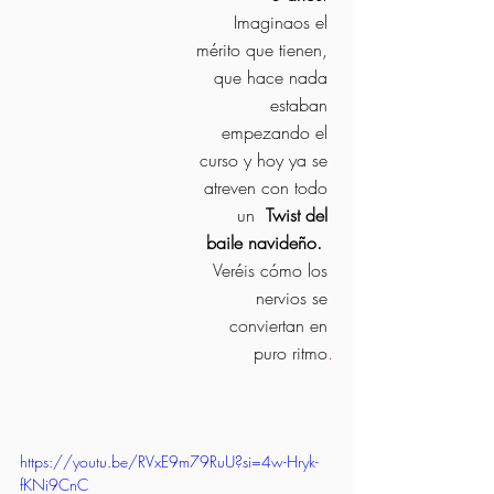
Imaginaos el 
mérito que tienen, 
que hace nada 
estaban 
empezando el 
curso y hoy ya se 
atreven con todo 
un  
Twist del 
baile navideño. 
Veréis cómo los 
nervios se 
conviertan en 
puro ritmo
.
https://youtu.be/RVxE9m79RuU?si=4w-Hryk-
fKNi9CnC