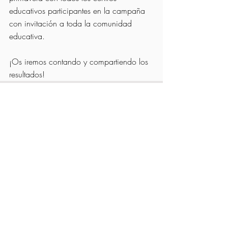
educativos participantes en la campaña 
con invitación a toda la comunidad 
educativa.
¡Os iremos contando y compartiendo los 
resultados!
Comentarios
Escribir un comentario...
VOLVER A TODAS LAS NOTICIAS